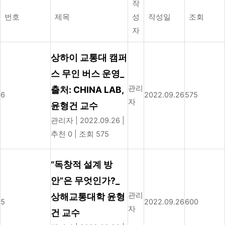
작
번호
제목
성
작성일
조회
자
상하이 교통대 캠퍼
스 무인 버스 운영_
관리
출처: CHINA LAB,
6
2022.09.26
575
자
윤형건 교수
관리자
|
2022.09.26
|
추천 0
|
조회 575
“독창적 설계 방
안”은 무엇인가?_
관리
상해교통대학 윤형
5
2022.09.26
600
자
건 교수