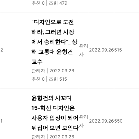
추천 0
|
조회 479
“디자인으로 도전
해라, 그러면 시장
에서 승리한다”_ 상
관리
2
2022.09.26
515
해 교통대 윤형건
자
교수
관리자
|
2022.09.26
|
추천 0
|
조회 515
윤형건의 사꼬디
15-혁신 디자인은
관리
사용자 입장이 되어
1
2022.09.26
550
자
뒤집어 보면 보인다
관리자
|
2022.09.26
|