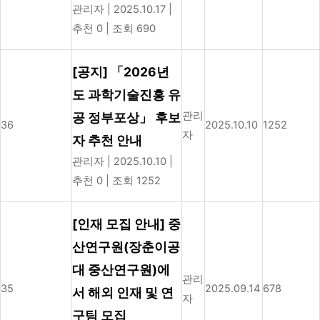
관리자
|
2025.10.17
|
추천 0
|
조회 690
[공지] 「2026년
도 과학기술진흥 유
관리
공 정부포상」 후보
36
2025.10.10
1252
자
자 추천 안내
관리자
|
2025.10.10
|
추천 0
|
조회 1252
[인재 모집 안내] 중
산연구원(장춘이공
대 중산연구원)에
관리
35
2025.09.14
678
서 해외 인재 및 연
자
구팀 모집