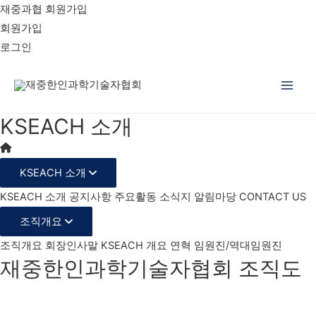
재중과협 회원가입
회원가입
로그인
Main
KSEACH 소개
Men
KSEACH 소개
KSEACH 소개
공지사항
주요활동
소식지
알림마당
CONTACT US
조직개요
조직개요
회장인사말
KSEACH 개요
연혁
임원진/역대임원진
재중한인과학기술자협회 조직도