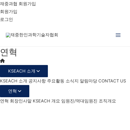
재중과협 회원가입
회원가입
로그인
Main
연혁
Men
KSEACH 소개
KSEACH 소개
공지사항
주요활동
소식지
알림마당
CONTACT US
연혁
연혁
회장인사말
KSEACH 개요
임원진/역대임원진
조직개요