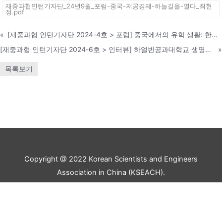
재중과협인턴기자단_24년9월_포럼-중국-저공경제-하늘길을-열다_최현
정.pdf
«
[재중과협 인턴기자단 2024-4호 > 포럼] 중국에서의 유학 생활: 한인 유학생들의 현실과 도전
[재중과협 인턴기자단 2024-6호 > 인터뷰] 하얼빈공과대학교 생명과학과 김우재 교수 '초파리에서 꿀벌로, 과학과 사회를 잇는 과학자'
»
목록보기
Copyright @ 2022 Korean Scientists and Engineers
Association in China (KSEACH).
All rights reserved.