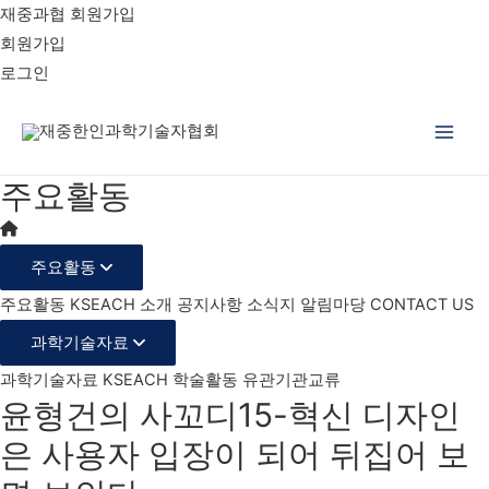
재중과협 회원가입
회원가입
로그인
Main
주요활동
Men
주요활동
주요활동
KSEACH 소개
공지사항
소식지
알림마당
CONTACT US
과학기술자료
과학기술자료
KSEACH 학술활동
유관기관교류
윤형건의 사꼬디15-혁신 디자인
은 사용자 입장이 되어 뒤집어 보