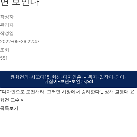
면 보인다
작성자
관리자
작성일
2022-09-26 22:47
조회
551
윤형건의-사꼬디15-혁신-디자인은-사용자-입장이-되어-
뒤집어-보면-보인다.pdf
“디자인으로 도전해라, 그러면 시장에서 승리한다”_ 상해 교통대 윤
형건 교수
»
목록보기