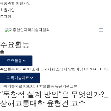
재중과협 회원가입
회원가입
로그인
Main
주요활동
Men
주요활동
주요활동
KSEACH 소개
공지사항
소식지
알림마당
CONTACT US
과학기술자료
과학기술자료
KSEACH 학술활동
유관기관교류
“독창적 설계 방안”은 무엇인가?_
상해교통대학 윤형건 교수