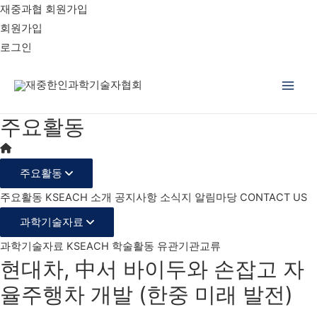
재중과협 회원가입
회원가입
로그인
Main
주요활동
Men
주요활동
주요활동
KSEACH 소개
공지사항
소식지
알림마당
CONTACT US
과학기술자료
과학기술자료
KSEACH 학술활동
유관기관교류
현대차, 中서 바이두와 손잡고 자
율주행차 개발 (한중 미래 발전)