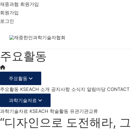
재중과협 회원가입
회원가입
로그인
주요활동
주요활동
주요활동
KSEACH 소개
공지사항
소식지
알림마당
CONTACT
과학기술자료
과학기술자료
KSEACH 학술활동
유관기관교류
“디자인으로 도전해라, 그