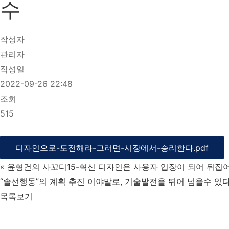
수
작성자
관리자
작성일
2022-09-26 22:48
조회
515
디자인으로-도전해라-그러면-시장에서-승리한다.pdf
«
윤형건의 사꼬디15-혁신 디자인은 사용자 입장이 되어 뒤집
“솔선행동”의 계획 추진 이야말로, 기술발전을 뛰어 넘을수 있
목록보기