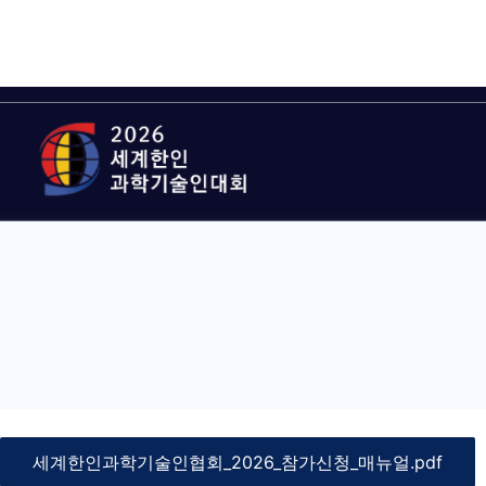
세계한인과학기술인협회_2026_참가신청_매뉴얼.pdf