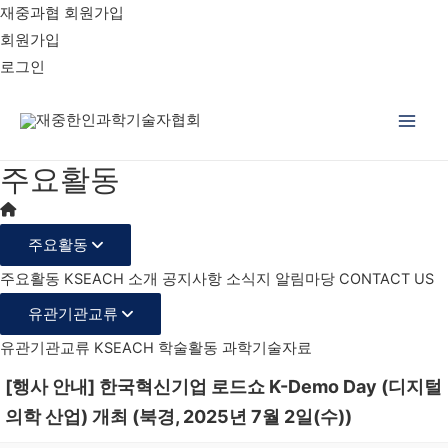
재중과협 회원가입
회원가입
로그인
Main
주요활동
Men
주요활동
주요활동
KSEACH 소개
공지사항
소식지
알림마당
CONTACT US
유관기관교류
유관기관교류
KSEACH 학술활동
과학기술자료
[행사 안내] 한국혁신기업 로드쇼 K-Demo Day (디지털
의학 산업) 개최 (북경, 2025년 7월 2일(수))