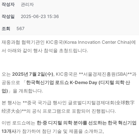
작성자
관리자
작성일
2025-06-23 15:36
조회
567
재중과협 협력기관인 KIC중국(Korea Innovation Center China)에
서 아래와 같이 행사 참석을 초청드립니다.
오는
2025년 7월 2일(수)
, KIC중국은 **서울경제진흥원(SBA)**과
공동으로 「
한국혁신기업 로드쇼 K-Demo Day (디지털 의학 산
업)
」을 개최합니다.
본 행사는 **중국 국가급 행사인 글로벌디지털경제대회(全球数字
经济大会)**의 공식 프로그램으로 포함되어 진행됩니다.
이번 로드쇼에는
한·중 디지털 의학 분야를 선도하는 한국 혁신기업
13개사
가 참가하여 첨단 기술 및 제품을 소개하고,