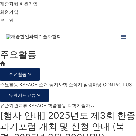
재중과협 회원가입
회원가입
로그인
Main
주요활동
Men
주요활동
주요활동
KSEACH 소개
공지사항
소식지
알림마당
CONTACT US
유관기관교류
유관기관교류
KSEACH 학술활동
과학기술자료
[행사 안내] 2025년도 제3회 한중
과기포럼 개최 및 신청 안내 (북