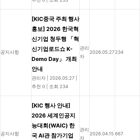
[KIC중국 주최 행사
홍보] 2026 한국혁
신기업 청두행 「혁
관리
신기업로드쇼 K-
공지사항
2026.05.27
234
자
Demo Day」 개최
안내
관리자
|
2026.05.27
|
추천 0
|
조회 234
[KIC 행사 안내]
2026 세계인공지
능대회(WAIC) 한
관리
공지사항
2026.04.15
667
국 AI관 참가기업
자