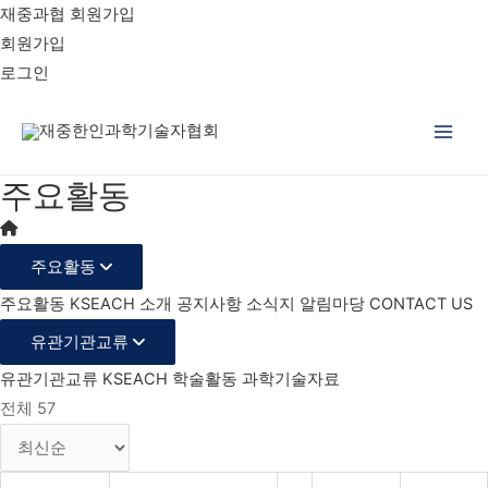
재중과협 회원가입
회원가입
로그인
Main
주요활동
Men
주요활동
주요활동
KSEACH 소개
공지사항
소식지
알림마당
CONTACT US
유관기관교류
유관기관교류
KSEACH 학술활동
과학기술자료
전체 57