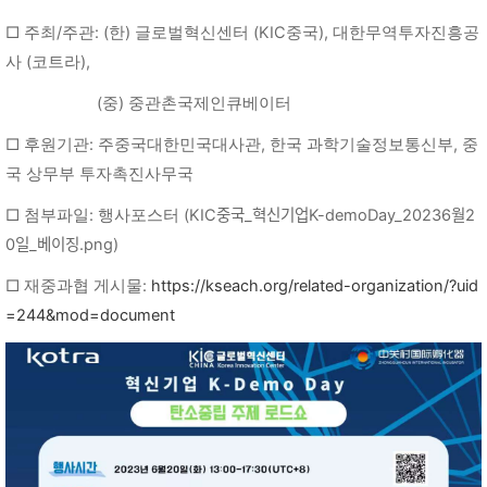
□ 주최/주관: (한) 글로벌혁신센터 (KIC중국), 대한무역투자진흥공
사 (코트라),
(중) 중관촌국제인큐베이터
□ 후원기관: 주중국대한민국대사관, 한국 과학기술정보통신부, 중
국 상무부 투자촉진사무국
□ 첨부파일: 행사포스터 (KIC중국_혁신기업K-demoDay_20236월2
0일_베이징.png)
□ 재중과협 게시물:
https://kseach.org/related-organization/?uid
=244&mod=document