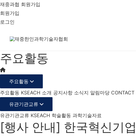
재중과협 회원가입
회원가입
로그인
주요활동
주요활동
주요활동
KSEACH 소개
공지사항
소식지
알림마당
CONTACT
유관기관교류
유관기관교류
KSEACH 학술활동
과학기술자료
[행사 안내] 한국혁신기업 