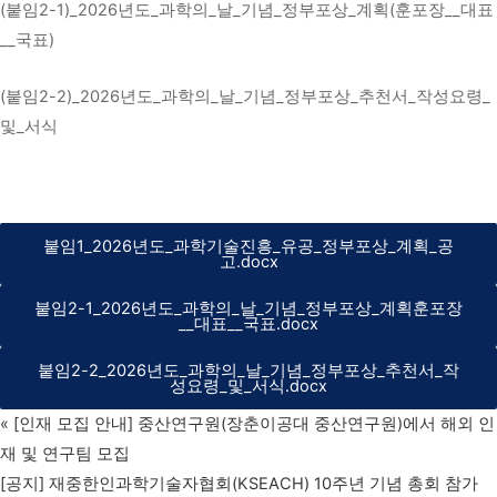
(붙임2-1)_2026년도_과학의_날_기념_정부포상_계획(훈포장__대표
__국표)
(붙임2-2)_2026년도_과학의_날_기념_정부포상_추천서_작성요령_
및_서식
붙임1_2026년도_과학기술진흥_유공_정부포상_계획_공
고.docx
붙임2-1_2026년도_과학의_날_기념_정부포상_계획훈포장
__대표__국표.docx
붙임2-2_2026년도_과학의_날_기념_정부포상_추천서_작
성요령_및_서식.docx
«
[인재 모집 안내] 중산연구원(장춘이공대 중산연구원)에서 해외 인
재 및 연구팀 모집
[공지] 재중한인과학기술자협회(KSEACH) 10주년 기념 총회 참가