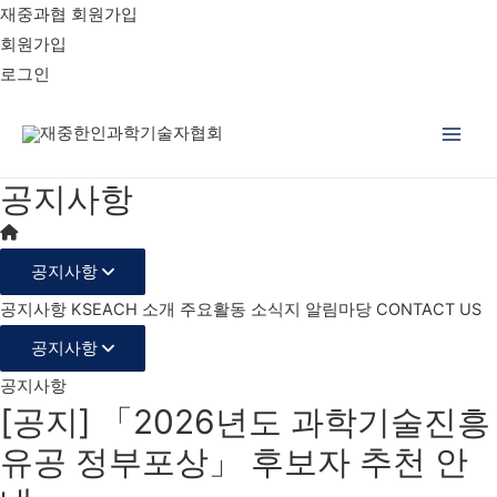
재중과협 회원가입
회원가입
로그인
Main
공지사항
Men
공지사항
공지사항
KSEACH 소개
주요활동
소식지
알림마당
CONTACT US
공지사항
공지사항
[공지] 「2026년도 과학기술진흥
유공 정부포상」 후보자 추천 안