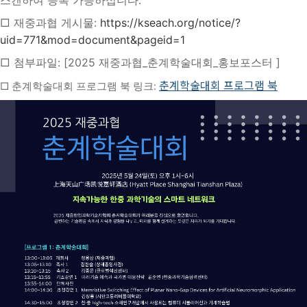
스캔하여 등록 가능하십니다.
□ 재중과협 게시물:
https://kseach.org/notice/?
uid=771&mod=document&pageid=1
□ 첨부파일: [2025 재중과협_춘계학술대회_홍보포스터 ]
춘계학술대회 프로그램 북
□
춘계학술대회
프로그램 북 링크: