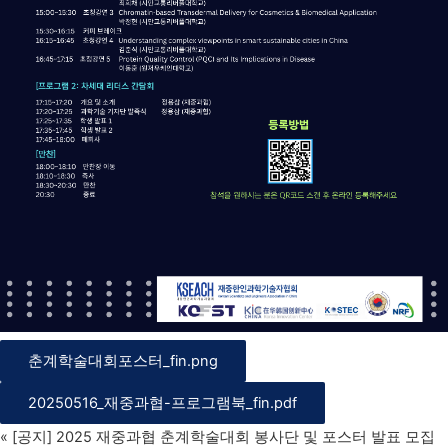
춘계학술대회포스터_fin.png
20250516_재중과협-프로그램북_fin.pdf
«
[공지] 2025 재중과협 춘계학술대회 봉사단 및 포스터 발표 모집