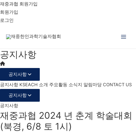
재중과협 회원가입
회원가입
로그인
Main
공지사항
Men
공지사항
공지사항
KSEACH 소개
주요활동
소식지
알림마당
CONTACT US
공지사항
공지사항
재중과협 2024 년 춘계 학술대회
(북경, 6/8 토 1시)