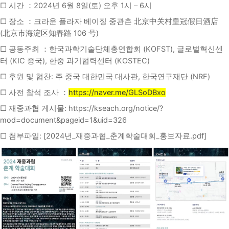
□ 시간 ：2024년 6월 8일(토) 오후 1시 – 6시
□ 장소 ：크라운 플라자 베이징 중관촌 北京中关村皇冠假日酒店
(北京市海淀区知春路 106 号)
□ 공동주최 ：한국과학기술단체총연합회 (KOFST), 글로벌혁신센
터 (KIC 중국), 한중 과기협력센터 (KOSTEC)
□ 후원 및 협찬: 주 중국 대한민국 대사관, 한국연구재단 (NRF)
□ 사전 참석 조사 ：
https://naver.me/GLSoDBxo
□ 재중과협 게시물: https://kseach.org/notice/?
mod=document&pageid=1&uid=326
□ 첨부파일: [2024년_재중과협_춘계학술대회_홍보자료.pdf]