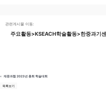
관련게시물 이동:
주요활동>KSEACH학술활동>한중과기센터 중국 첨ᄃ
«
재중과협 2023년 총회 학술대회
목록보기