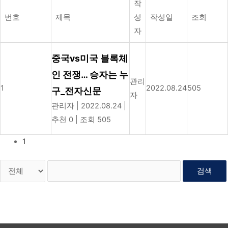
작
번호
제목
성
작성일
조회
자
중국vs미국 블록체
인 전쟁… 승자는 누
관리
1
2022.08.24
505
구_전자신문
자
관리자
|
2022.08.24
|
추천 0
|
조회 505
1
검색