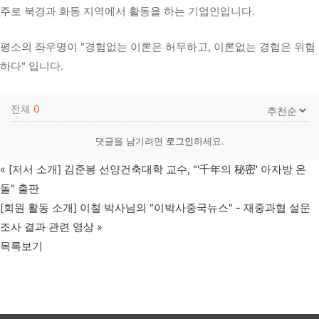
주로 북경과 화동 지역에서 활동을 하는 기업인입니다.
평소의 좌우명이 "경험없는 이론은 허무하고, 이론없는 경험은 위험
하다" 입니다.
전체
0
댓글을 남기려면
로그인
하세요.
«
[저서 소개] 김준봉 선양건축대학 교수, "'千年의 秘密' 아자방 온
돌" 출판
[회원 활동 소개] 이철 박사님의 "이박사중국뉴스" - 재중과협 설문
조사 결과 관련 영상
»
목록보기