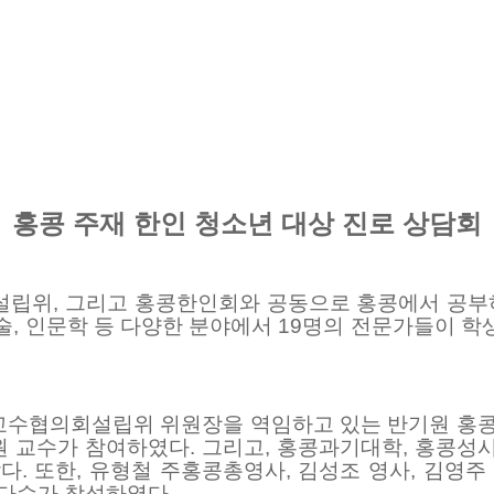
홍콩 주재 한인 청소년 대상 진로 상담회
설립위
,
그리고 홍콩한인회와 공동으로 홍콩에서 공부
술
,
인문학 등 다양한 분야에서
19
명의 전문가들이 학
교수협의회설립위 위원장을 역임하고 있는 반기원 홍
원 교수가 참여하였다
.
그리고
,
홍콩과기대학
,
홍콩성
았다
.
또한
,
유형철 주홍콩총영사
,
김성조 영사
,
김영주
 다수가 참석하였다
.