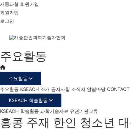
재중과협 회원가입
회원가입
로그인
주요활동
주요활동
주요활동
KSEACH 소개
공지사항
소식지
알림마당
CONTACT
KSEACH 학술활동
KSEACH 학술활동
과학기술자료
유관기관교류
홍콩 주재 한인 청소년 대상