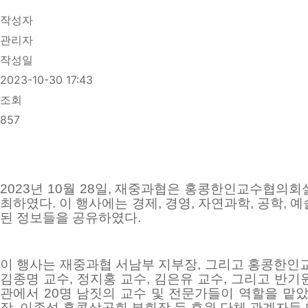
작성자
관리자
작성일
2023-10-30 17:43
조회
857
2023
년
10
월
28
일
,
재중과협은 홍콩한인교수협의회
최하였다
.
이 행사에는 경제
,
경영
,
자연과학
,
공학
,
예
된 정보들을 공유하였다
.
이 행사는 재중과협 서남부 지부장
,
그리고 홍콩한인
김종명 교수
,
정지홍 교수
,
김은유 교수
,
그리고 반기
관에서
20
명 남짓의 교수 및 전문가들이 역할을 맡
장
,
이종석 홍콩상공회 부회장 등 후원 단체 관계자들