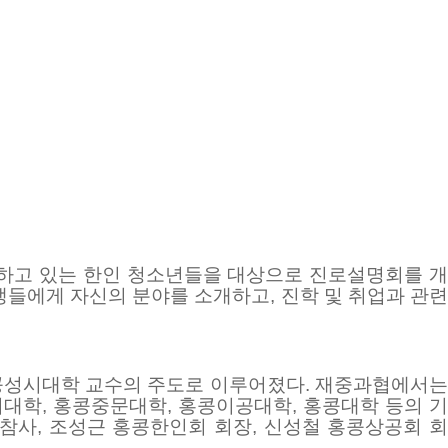
하고 있는 한인 청소년들을 대상으로 진로설명회를 
생들에게 자신의 분야를 소개하고
,
진학 및 취업과 관
콩성시대학 교수의 주도로 이루어졌다
.
재중과협에서
시대학
,
홍콩중문대학
,
홍콩이공대학
,
홍콩대학 등의 기
 참사
,
조성근 홍콩한인회 회장
,
신성철 홍콩상공회 