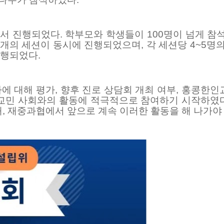
서 진행되었다
.
학부모와 학생들이
100
명이 넘게 참
개의 세션이 동시에 진행되었으며
,
각 세션당
4~5
명
진행되었다
.
에 대해 평가
,
향후 진로 상담회 개최 여부
,
홍콩한인교
교민 사회와의 활동에 적극적으로 참여하기 시작하였다
때
,
재중과협에서 앞으로 계속 이러한 활동을 해 나가야 