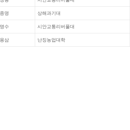
종명
상해과기대
명수
시안교통리버풀대
용삼
난징농업대학