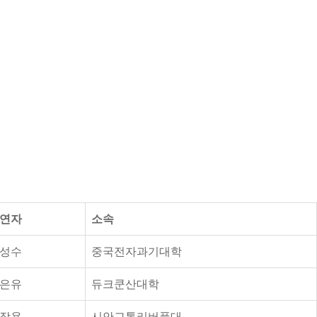
연자
소속
성수
중국전자과기대학
은유
듀크쿤산대학
장용
시안교통리버풀대