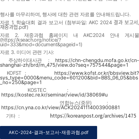
행사를 마무리하며, 행사에 대한 관련 자료를 안내해드립니다.
자료 1. 학술대회 결과 보고서 (첨부파일: AKC 2024 결과 보고서,
재중과협.pdf)
자료 2. 재중과협 홈페이지 내 AKC2024 안내 게시물
(https://kseach.org/notice/?
uid=333&mod=document&pageid=1)
자료 3. 미디어 관련 기사:
주상하이대사관 :
https://chn-chengdu.mofa.go.kr/cn-
shanghai-zh/brd/m_475/view.do?seq=757544&page=1
KOFST :
https://www.kofst.or.kr/bbsview.bit?
sys_type=0000&menu_code=601200&bid=BBS_06_05&bbs
_no=250&page=1
KOSTEC :
https://kostec.re.kr/seminar/view/id/38069#u
연합뉴스(중문) :
https://cn.yna.co.kr/view/ACK20241114003900881
https://koreanpost.org/archives/1475
기타 :
AKC-2024-결과-보고서-재중과협.pdf