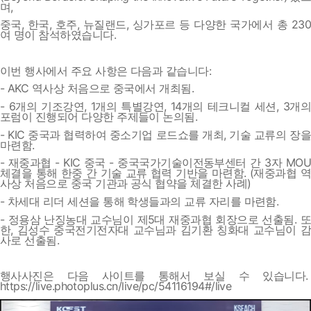
며,
중국, 한국, 호주, 뉴질랜드, 싱가포르 등 다양한 국가에서 총 230
여 명이 참석하였습니다.
이번 행사에서 주요 사항은 다음과 같습니다:
- AKC 역사상 처음으로 중국에서 개최됨.
- 6개의 기조강연, 1개의 특별강연, 14개의 테크니컬 세션, 3개의
포럼이 진행되어 다양한 주제들이 논의됨.
- KIC 중국과 협력하여 중소기업 로드쇼를 개최, 기술 교류의 장을
마련함.
- 재중과협 - KIC 중국 - 중국국가기술이전동부센터 간 3자 MOU
체결을 통해 한중 간 기술 교류 협력 기반을 마련함. (재중과협 역
사상 처음으로 중국 기관과 공식 협약을 체결한 사례)
- 차세대 리더 세션을 통해 학생들과의 교류 자리를 마련함.
- 정용삼 난징농대 교수님이 제5대 재중과협 회장으로 선출됨. 또
한, 김성수 중국전기전자대 교수님과 김기환 칭화대 교수님이 감
사로 선출됨.
행사사진은 다음 사이트를 통해서 보실 수 있습니다.
https://live.photoplus.cn/live/pc/54116194#/live